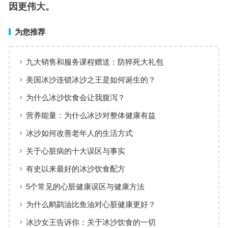
因更伟大。
为您推荐
九大销售和服务课程赠送：防猝死大礼包
美国冰沙连锁冰沙之王是如何诞生的？
为什么冰沙饮食会让我腹泻？
营养能量：为什么冰沙对整体健康有益
冰沙如何改善老年人的生活方式
关于心脏病的十大误区与事实
有史以来最好的冰沙饮食配方
5个常见的心脏健康误区与健康方法
为什么鸸鹋油比鱼油对心脏健康更好？
冰沙女王告诉你：关于冰沙饮食的一切