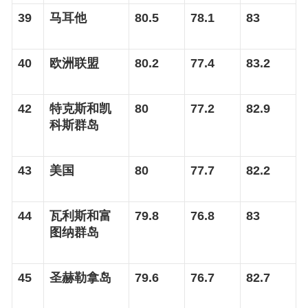
39
马耳他
80.5
78.1
83
40
欧洲联盟
80.2
77.4
83.2
42
特克斯和凯
80
77.2
82.9
科斯群岛
43
美国
80
77.7
82.2
44
瓦利斯和富
79.8
76.8
83
图纳群岛
45
圣赫勒拿岛
79.6
76.7
82.7