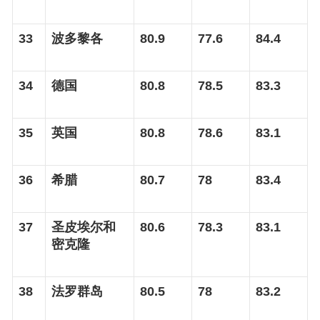
33
波多黎各
80.9
77.6
84.4
34
德国
80.8
78.5
83.3
35
英国
80.8
78.6
83.1
36
希腊
80.7
78
83.4
37
圣皮埃尔和
80.6
78.3
83.1
密克隆
38
法罗群岛
80.5
78
83.2