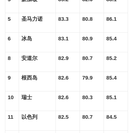
5
圣马力诺
83.3
80.8
86.1
6
冰岛
83.1
80.9
85.4
8
安道尔
82.9
80.7
85.2
9
根西岛
82.6
79.9
85.4
10
瑞士
82.6
80.3
85.1
11
以色列
82.5
80.7
84.5