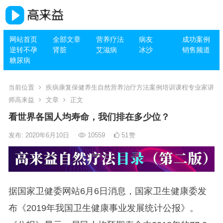
网站首页
全部文章
营养疗法
病友
成功案例
逆转不孕
肾脏
艾滋病
冰沙
销售频道
糖尿病
当前位置
疾病康复保健养生自然营养治疗方法案例培训课程专业家讲
师高来益
文章
正文
看世界各国人均寿命，我们排在多少位？
发布: 2020年6月10日
10559
51
赞
据国家卫健委网站6月6日消息，国家卫生健康委发
布《2019年我国卫生健康事业发展统计公报》。