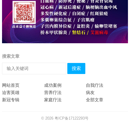
搜索文章
搜索
网站首页
成功案例
自我疗法
迫害英雄
营养疗法
病友
新冠专辑
家庭疗法
全部文章
© 2026
粤ICP备17122293号