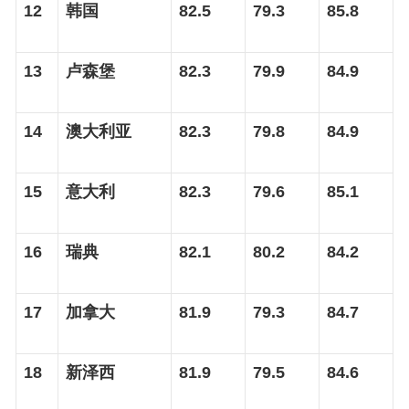
12
韩国
82.5
79.3
85.8
13
卢森堡
82.3
79.9
84.9
14
澳大利亚
82.3
79.8
84.9
15
意大利
82.3
79.6
85.1
16
瑞典
82.1
80.2
84.2
17
加拿大
81.9
79.3
84.7
18
新泽西
81.9
79.5
84.6