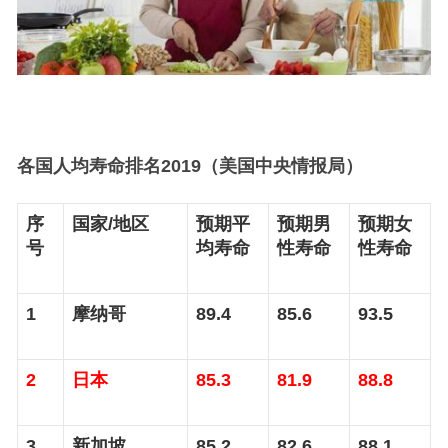
各国人均寿命排名2019（美国中央情报局）
序
国家/地区
预期平
预期男
预期女
号
均寿命
性寿命
性寿命
1
摩纳哥
89.4
85.6
93.5
2
日本
85.3
81.9
88.8
3
新加坡
85.2
82.6
88.1