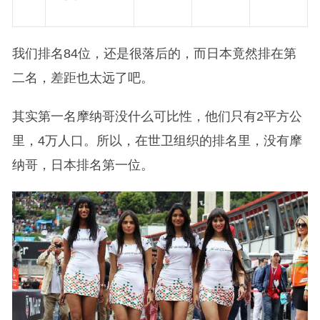
我们排名84位，还是很落后的，而日本竟然排在第
二名，差距也太远了吧。
其实第一名摩纳哥没什么可比性，他们只有2平方公
里，4万人口。所以，在世卫组织的排名里，没有摩
纳哥，日本排名第一位。