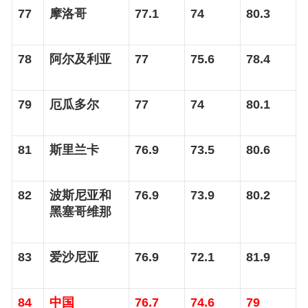
77
摩洛哥
77.1
74
80.3
78
阿尔及利亚
77
75.6
78.4
79
厄瓜多尔
77
74
80.1
81
斯里兰卡
76.9
73.5
80.6
82
波斯尼亚和
76.9
73.9
80.2
黑塞哥维那
83
爱沙尼亚
76.9
72.1
81.9
84
中国
76.7
74.6
79