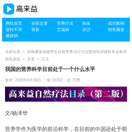
网站首页
全部文章
营养疗法
病友
成功案例
逆转不孕
肾脏
艾滋病
冰沙
销售频道
糖尿病
当前位置
疾病康复保健养生自然营养治疗方法案例培训课程专业家讲
师高来益
文章
正文
我国的营养科学目前处于一个什么水平
发布: 2020年6月30日
13792
75
赞
文/杨泽华
营养学作为医学的前沿科学，在目前的中国还处于萌