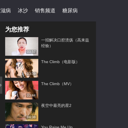
艾滋病
冰沙
销售频道
糖尿病
为您推荐
一招解决口腔溃疡（高来益
经验）
03:57
The Climb（电影版）
03:59
The Climb（MV）
03:44
夜空中最亮的星2
04:38
You Raise Me Up