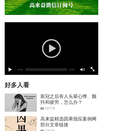
英雄泪
05:13
Born To Try
04:11
Here I Am
04:21
We Are The Champion
--:--
--:--
04:03
好多人看
We Will Rock You
新冠之后有人头晕心悸、颤
抖和疲劳，怎么办？
08:20
20779
Hero
高来益精选因果报应案例网
部分文章链接
04:29
19536