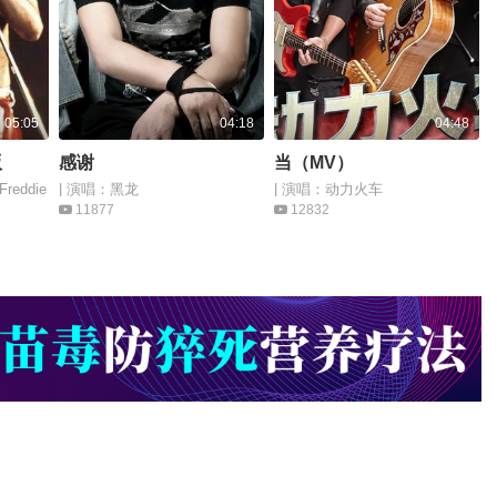
05:05
04:18
04:48
版
感谢
当（MV）
eddie
| 演唱：黑龙
| 演唱：动力火车
11877
12832