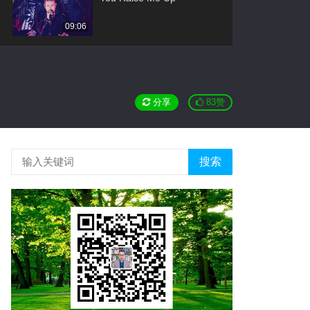
09:06
皇后乐队经典现场版
05:05
分享
83
赞
感谢
04:18
当（MV）
搜索
04:48
我的好兄弟
03:36
今天（现场版）
03:38