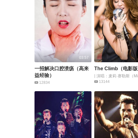
03:57
一招解决口腔溃疡（高来
The Climb（电影
益经验）
| 演唱：麦莉·赛勒斯（Mil
Cyrus）
13144
12834