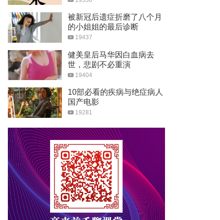
Here I Am To Worship
被新冠后遗症折磨了八个月
的小姐姐的最后诊断
03:07
19437
挥着翅膀的女孩
健美皇后马华因白血病去
世，悲剧不必重演
03:10
19404
Proud Of You
10部必看的疾病与绝症病人
国产电影
02:43
19281
Breakaway
04:08
Firework
03:51
Breaking Free电影版
03:33