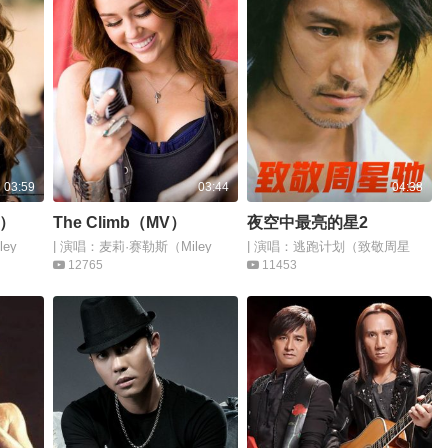
03:59
03:44
04:38
版）
The Climb（MV）
夜空中最亮的星2
ey
| 演唱：麦莉·赛勒斯（Miley
| 演唱：逃跑计划（致敬周星
Cyrus）
驰）
12765
11453