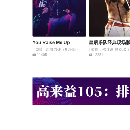
09:06
You Raise Me Up
皇后乐队经典现场
| 演唱：西城男孩（现场版）
| 演唱：佛莱迪·摩克瑞（Fr
Mercury）
11405
12281