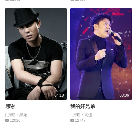
04:18
03:36
感谢
我的好兄弟
| 演唱：黑龙
| 演唱：高进
12020
12747