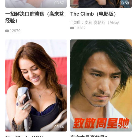
03:57
03:59
一招解决口腔溃疡（高来益
The Climb（电影版）
经验）
| 演唱：麦莉·赛勒斯（Miley
Cyrus）
13282
12970
03:44
04:38