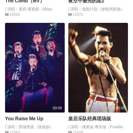
The Climb（MV）
夜空中最亮的星2
| 演唱：麦莉·赛勒斯（Miley
| 演唱：逃跑计划（致敬周星驰）
Cyrus）
12910
11572
09:06
05:05
You Raise Me Up
皇后乐队经典现场版
| 演唱：西城男孩（现场版）
| 演唱：佛莱迪·摩克瑞（Freddie
Mercury）
11542
12428