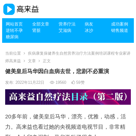
网站首页
全部文章
营养疗法
病友
成功案例
逆转不孕
肾脏
艾滋病
冰沙
销售频道
糖尿病
当前位置
疾病康复保健养生自然营养治疗方法案例培训课程专业家讲
师高来益
文章
正文
健美皇后马华因白血病去世，悲剧不必重演
发布: 2022年11月22日
19560
59
赞
20多年前，健美皇后马华，漂亮，优雅，动感，活
力。高来益也看过她的央视频道电视节目，非常精