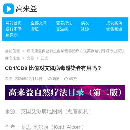
网站首页
全部文章
营养疗法
病友
成功案例
逆转不孕
肾脏
艾滋病
冰沙
销售频道
糖尿病
当前位置
疾病康复保健养生自然营养治疗方法案例培训课程专业家讲
师高来益
文章
正文
CD4/CD8 比值对艾滋病毒感染者有用吗？
发布: 2024年12月14日
806
43
赞
来源：英国艾滋病地图网（慈善机构）
作者：基思·奥尔康（Keith Alcorn）