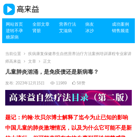
网站首页
全部文章
营养疗法
病友
成功案例
逆转不孕
肾脏
艾滋病
冰沙
销售频道
糖尿病
当前位置
疾病康复保健养生自然营养治疗方法案例培训课程专业家讲
师高来益
文章
正文
儿童肺炎汹涌，是免疫债还是新病毒？
发布: 2023年12月15日
11989
58
赞
题记：约翰·坎贝尔博士解释了迄今为止已知的影响
中国儿童的肺炎激增情况，以及为什么它可能不是新