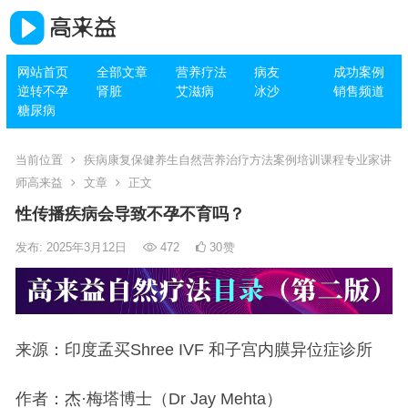
网站首页
全部文章
营养疗法
病友
成功案例
逆转不孕
肾脏
艾滋病
冰沙
销售频道
糖尿病
当前位置
疾病康复保健养生自然营养治疗方法案例培训课程专业家讲
师高来益
文章
正文
性传播疾病会导致不孕不育吗？
发布: 2025年3月12日
472
30
赞
来源：印度孟买Shree IVF 和子宫内膜异位症诊所
作者：杰·梅塔博士（Dr Jay Mehta）