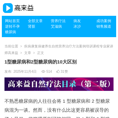
网站首页
全部文章
营养疗法
病友
成功案例
逆转不孕
肾脏
艾滋病
冰沙
销售频道
糖尿病
当前位置
疾病康复保健养生自然营养治疗方法案例培训课程专业家讲
师高来益
文章
正文
1型糖尿病和2型糖尿病的10大区别
发布: 2025年11月4日
514
31
赞
不熟悉糖尿病的人往往会将 1 型糖尿病和 2 型糖尿
病混为一谈。然而，没有什么比这更容易被误导的