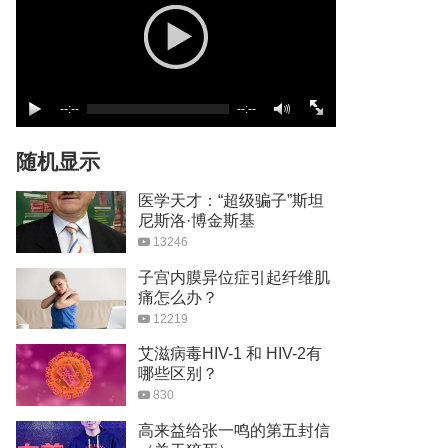
--:--
--:--
随机显示
医学天才：“超级骗子”斯坦
尼斯洛·博金斯基
13246
子宫内膜异位症引起纤维肌
痛怎么办？
12219
艾滋病毒HIV-1 和 HIV-2有
哪些区别？
830
高来益给张一鸣的第五封信