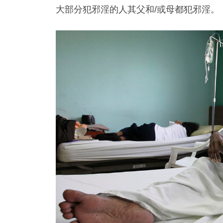
大部分犯邪淫的人其父和/或母都犯邪淫。