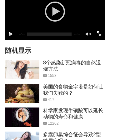
--:--
--:--
随机显示
8个感染新冠病毒的自然退
烧方法
1553
美国的食物金字塔是如何让
我们失败的？
417
科学家发现牛磺酸可以延长
动物的寿命和健康
12202
多囊卵巢综合征会导致2型