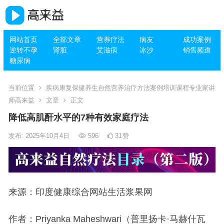
网站首页
全部文章
营养疗法
病友
成功案例
逆转不孕
肾脏
艾滋病
冰沙
销售频道
糖尿病
当前位置
疾病康复保健养生自然营养治疗方法案例培训课程专业家讲
师高来益
文章
正文
降低高肌酐水平的7种有效家庭疗法
发布: 2025年10月4日
596
31
赞
来源：印度健康综合网站生活浆果网
作者：Priyanka Maheshwari（普里扬卡·马赫什瓦