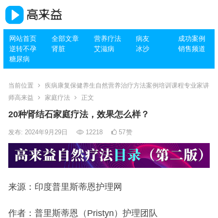
网站首页
全部文章
营养疗法
病友
成功案例
逆转不孕
肾脏
艾滋病
冰沙
销售频道
糖尿病
当前位置
疾病康复保健养生自然营养治疗方法案例培训课程专业家讲
师高来益
家庭疗法
正文
20种肾结石家庭疗法，效果怎么样？
发布: 2024年9月29日
12218
57
赞
来源：印度普里斯蒂恩护理网
作者：普里斯蒂恩（Pristyn）护理团队