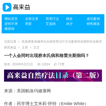
网站首页
全部文章
营养疗法
病友
成功案例
逆转不孕
肾脏
艾滋病
冰沙
销售频道
糖尿病
当前位置
疾病康复保健养生自然营养治疗方法案例培训课程专业家讲
师高来益
文章
正文
一个人会同时出现桥本氏病和格雷夫斯病吗？
发布: 2024年5月21日
12014
71
赞
来源：美国帕洛玛健康网
作者：药学博士艾米莉·怀特（Emilie White）