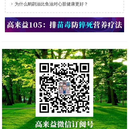
为什么鸸鹋油比鱼油对心脏健康更好？