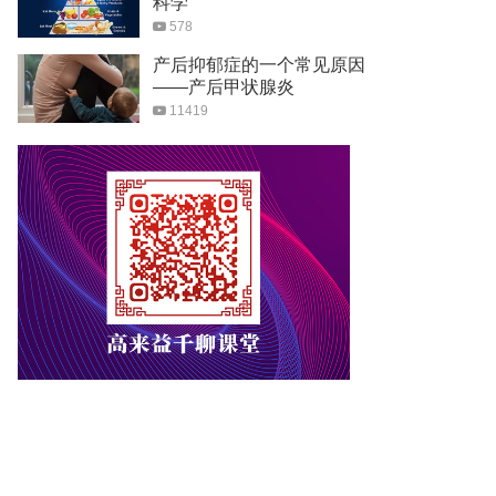
科学
578
产后抑郁症的一个常见原因
——产后甲状腺炎
11419