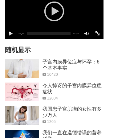
--:--
--:--
随机显示
子宫内膜异位症与怀孕：6
个基本事实
10420
令人惊讶的子宫内膜异位症
症状
12004
我国患子宫肌瘤的女性有多
少万人
1205
我们一直在遵循错误的营养