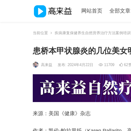
网站首页
全部文章
当前位置
疾病康复保健养生自然营养治疗方法案例培训
患桥本甲状腺炎的几位美女
高来益
发布: 2024年4月22日
11709
62
来源：美国《健康》杂志
作者：凯伦·帕拉里托（Karen Pallarito