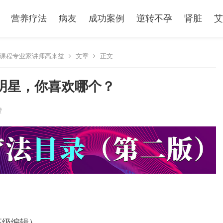
营养疗法
病友
成功案例
逆转不孕
肾脏
艾
课程专业家讲师高来益
文章
正文
明星，你喜欢哪个？
赞
，高级编辑）