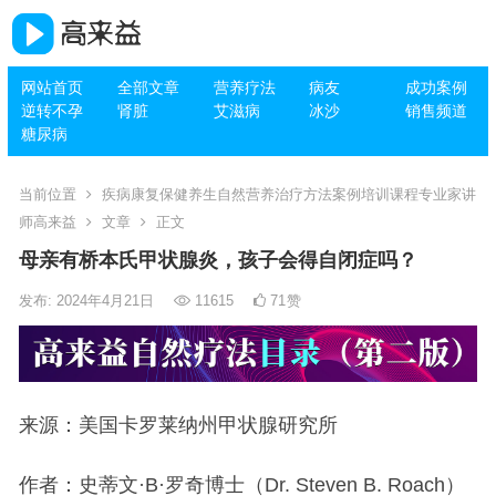
网站首页
全部文章
营养疗法
病友
成功案例
逆转不孕
肾脏
艾滋病
冰沙
销售频道
糖尿病
当前位置
疾病康复保健养生自然营养治疗方法案例培训课程专业家讲
师高来益
文章
正文
母亲有桥本氏甲状腺炎，孩子会得自闭症吗？
发布: 2024年4月21日
11615
71
赞
来源：美国卡罗莱纳州甲状腺研究所
作者：史蒂文·B·罗奇博士（Dr. Steven B. Roach）