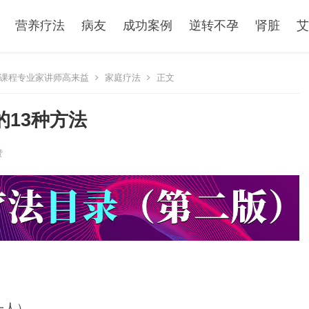
营养疗法
病友
成功案例
逆转不孕
肾脏
艾
课程专业家讲师高来益
家庭疗法
正文
13种方法
赞
一人）