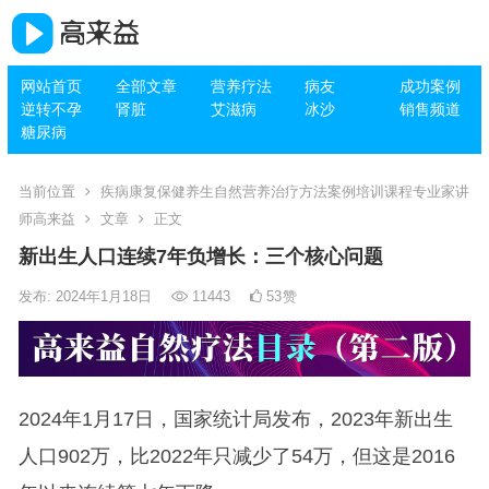
网站首页
全部文章
营养疗法
病友
成功案例
逆转不孕
肾脏
艾滋病
冰沙
销售频道
糖尿病
当前位置
疾病康复保健养生自然营养治疗方法案例培训课程专业家讲
师高来益
文章
正文
新出生人口连续7年负增长：三个核心问题
发布: 2024年1月18日
11443
53
赞
2024年1月17日，国家统计局发布，2023年新出生
人口902万，比2022年只减少了54万，但这是2016