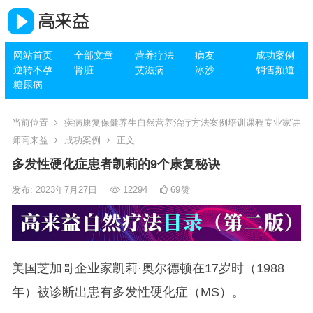
网站首页
全部文章
营养疗法
病友
成功案例
逆转不孕
肾脏
艾滋病
冰沙
销售频道
糖尿病
当前位置
疾病康复保健养生自然营养治疗方法案例培训课程专业家讲
师高来益
成功案例
正文
多发性硬化症患者凯莉的9个康复秘诀
发布: 2023年7月27日
12294
69
赞
美国芝加哥企业家凯莉·奥尔德顿在17岁时（1988
年）被诊断出患有多发性硬化症（MS）。