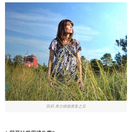
凯莉·奥尔德顿康复之后