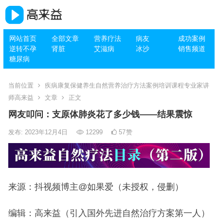
网站首页
全部文章
营养疗法
病友
成功案例
逆转不孕
肾脏
艾滋病
冰沙
销售频道
糖尿病
当前位置
疾病康复保健养生自然营养治疗方法案例培训课程专业家讲
师高来益
文章
正文
网友叩问：支原体肺炎花了多少钱——结果震惊
发布: 2023年12月4日
12299
57
赞
来源：抖视频博主@如果爱（未授权，侵删）
编辑：高来益（引入国外先进自然治疗方案第一人）