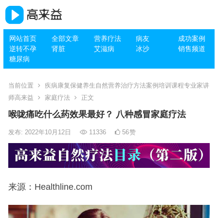
网站首页
全部文章
营养疗法
病友
成功案例
逆转不孕
肾脏
艾滋病
冰沙
销售频道
糖尿病
当前位置
疾病康复保健养生自然营养治疗方法案例培训课程专业家讲
师高来益
家庭疗法
正文
喉咙痛吃什么药效果最好？ 八种感冒家庭疗法
发布: 2022年10月12日
11336
56
赞
来源：Healthline.com