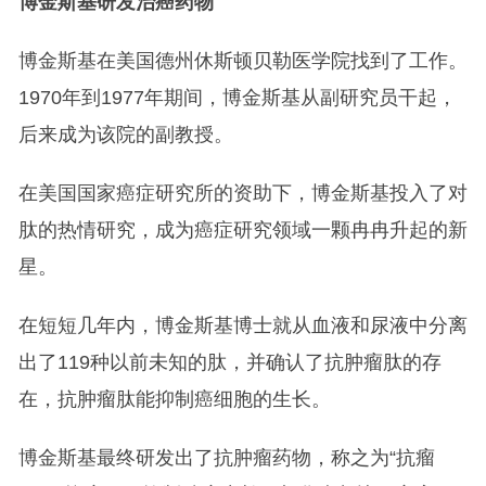
博金斯基研发治癌药物
博金斯基在美国德州休斯顿贝勒医学院找到了工作。
1970年到1977年期间，博金斯基从副研究员干起，
后来成为该院的副教授。
在美国国家癌症研究所的资助下，博金斯基投入了对
肽的热情研究，成为癌症研究领域一颗冉冉升起的新
星。
在短短几年内，博金斯基博士就从血液和尿液中分离
出了119种以前未知的肽，并确认了抗肿瘤肽的存
在，抗肿瘤肽能抑制癌细胞的生长。
博金斯基最终研发出了抗肿瘤药物，称之为“抗瘤