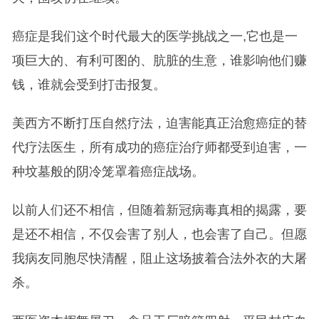
癌症是我们这个时代最大的医学挑战之一,它也是一
项巨大的、有利可图的、肮脏的生意，谁影响他们赚
钱，谁就会受到打击报复。
美西方不断打压自然疗法，迫害能真正治愈癌症的替
代疗法医生，所有成功的癌症治疗师都受到迫害，一
种坟墓般的阴冷笼罩着癌症战场。
以前人们还不相信，但随着新冠病毒真相的揭露，要
是还不相信，不仅会害了别人，也会害了自己。但愿
我病友同胞尽快清醒，阻止这场披着合法外衣的大屠
杀。