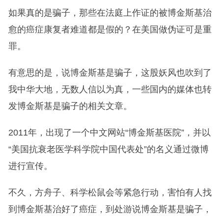
如果真的是骗子，那些在法庭上作证的被博金斯基治
愈的癌症康复者难道都是假的？在美国做伪证可是重
罪。
有意思的是，说博金斯基是骗子，这股妖风也吹到了
我中华大地，无数人信以为真，一些国内的媒体也转
发博金斯基是骗子的相关文章。
2011年，出现了一个中文网站“博金斯基医院”，并以
“美国抗衰老医学科学院中国代表处”的名义通过微博
进行宣传。
不久，方舟子、科学松鼠会等紧急行动，害怕有人找
到博金斯基治好了癌症，到处游说博金斯基是骗子，