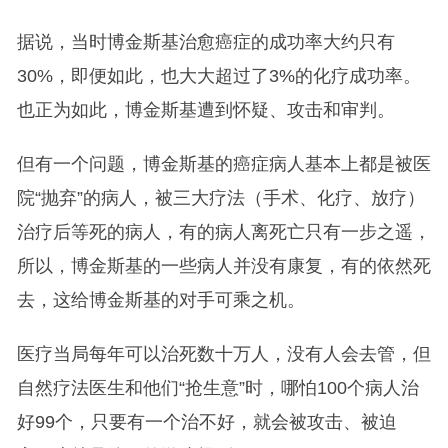
据说，当时博金斯基治愈癌症的成功率大约只有
30%，即便如此，也大大超过了3%的化疗成功率。
也正为如此，博金斯基遭到怀疑、攻击和审判。
但有一个问题，博金斯基的癌症病人基本上都是被医
院“抛弃”的病人，被三大疗法（手术、化疗、放疗）
治疗后等死的病人，有的病人离死亡只有一步之遥，
所以，博金斯基的一些病人并没有康复，有的依然死
去，这给博金斯基的对手可乘之机。
医疗当局每年可以治死数十万人，没有人会去管，但
自然疗法医生和他们“抢生意”时，哪怕100个病人治
好99个，只要有一个治不好，就会被攻击、被迫