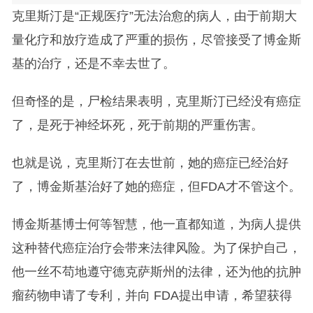
克里斯汀是“正规医疗”无法治愈的病人，由于前期大
量化疗和放疗造成了严重的损伤，尽管接受了博金斯
基的治疗，还是不幸去世了。
但奇怪的是，尸检结果表明，克里斯汀已经没有癌症
了，是死于神经坏死，死于前期的严重伤害。
也就是说，克里斯汀在去世前，她的癌症已经治好
了，博金斯基治好了她的癌症，但FDA才不管这个。
博金斯基博士何等智慧，他一直都知道，为病人提供
这种替代癌症治疗会带来法律风险。为了保护自己，
他一丝不苟地遵守德克萨斯州的法律，还为他的抗肿
瘤药物申请了专利，并向 FDA提出申请，希望获得