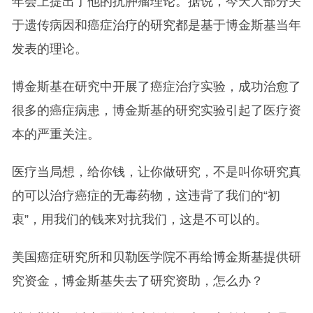
年会上提出了他的抗肿瘤理论。据说，今天大部分关
于遗传病因和癌症治疗的研究都是基于博金斯基当年
发表的理论。
博金斯基在研究中开展了癌症治疗实验，成功治愈了
很多的癌症病患，博金斯基的研究实验引起了医疗资
本的严重关注。
医疗当局想，给你钱，让你做研究，不是叫你研究真
的可以治疗癌症的无毒药物，这违背了我们的“初
衷”，用我们的钱来对抗我们，这是不可以的。
美国癌症研究所和贝勒医学院不再给博金斯基提供研
究资金，博金斯基失去了研究资助，怎么办？