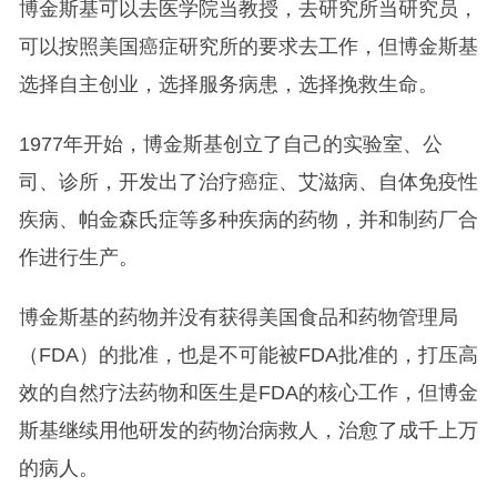
博金斯基可以去医学院当教授，去研究所当研究员，
可以按照美国癌症研究所的要求去工作，但博金斯基
选择自主创业，选择服务病患，选择挽救生命。
1977年开始，博金斯基创立了自己的实验室、公
司、诊所，开发出了治疗癌症、艾滋病、自体免疫性
疾病、帕金森氏症等多种疾病的药物，并和制药厂合
作进行生产。
博金斯基的药物并没有获得美国食品和药物管理局
（FDA）的批准，也是不可能被FDA批准的，打压高
效的自然疗法药物和医生是FDA的核心工作，但博金
斯基继续用他研发的药物治病救人，治愈了成千上万
的病人。