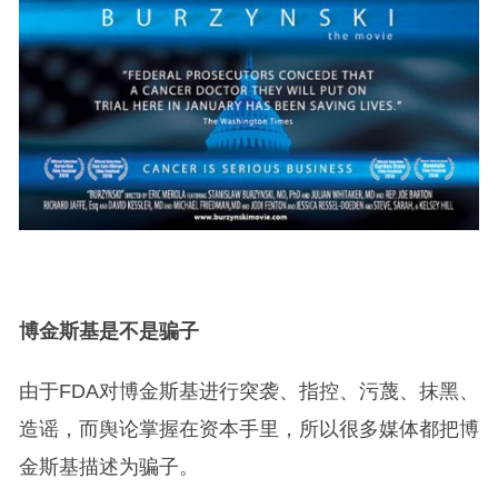
博金斯基是不是骗子
由于FDA对博金斯基进行突袭、指控、污蔑、抹黑、
造谣，而舆论掌握在资本手里，所以很多媒体都把博
金斯基描述为骗子。