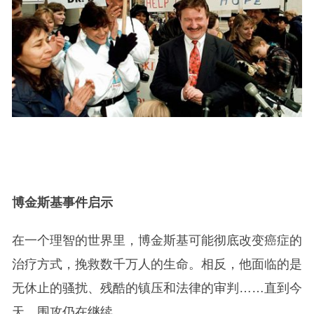
博金斯基事件启示
在一个理智的世界里，博金斯基可能彻底改变癌症的
治疗方式，挽救数千万人的生命。相反，他面临的是
无休止的骚扰、残酷的镇压和法律的审判……直到今
天，围攻仍在继续。