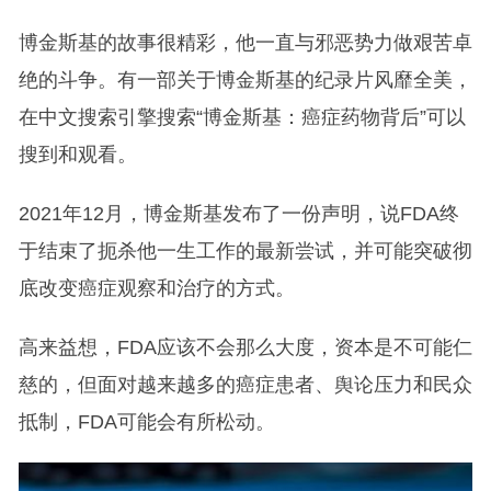
博金斯基的故事很精彩，他一直与邪恶势力做艰苦卓
绝的斗争。有一部关于博金斯基的纪录片风靡全美，
在中文搜索引擎搜索“博金斯基：癌症药物背后”可以
搜到和观看。
2021年12月，博金斯基发布了一份声明，说FDA终
于结束了扼杀他一生工作的最新尝试，并可能突破彻
底改变癌症观察和治疗的方式。
高来益想，FDA应该不会那么大度，资本是不可能仁
慈的，但面对越来越多的癌症患者、舆论压力和民众
抵制，FDA可能会有所松动。