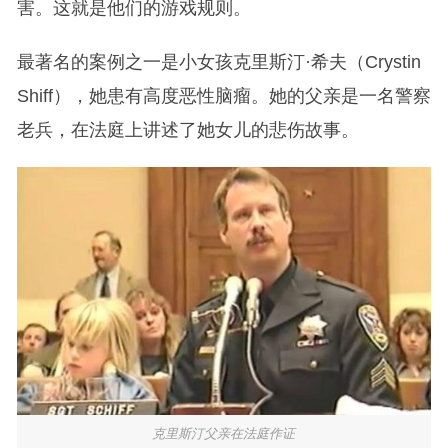
害。这就是他们的游戏规则。
最著名的案例之一是小女孩克里斯汀·希夫（Crystin
Shiff），她患有高度恶性脑瘤。她的父亲是一名警察
老兵，在法庭上讲述了她女儿的悲伤故事。
克里斯汀父亲在法庭作证