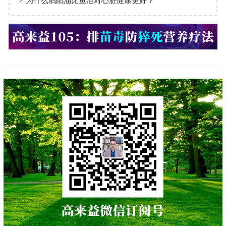
为什么鸸鹋油比鱼油对心脏健康更好？