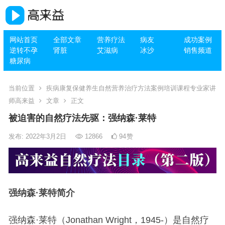
网站首页
全部文章
营养疗法
病友
成功案例
逆转不孕
肾脏
艾滋病
冰沙
销售频道
糖尿病
当前位置
疾病康复保健养生自然营养治疗方法案例培训课程专业家讲
师高来益
文章
正文
被迫害的自然疗法先驱：强纳森·莱特
发布: 2022年3月2日
12866
94
赞
强纳森·莱特简介
强纳森·莱特（Jonathan Wright，1945-）是自然疗