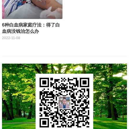
6种白血病家庭疗法：得了白
血病没钱治怎么办
2022-11-08