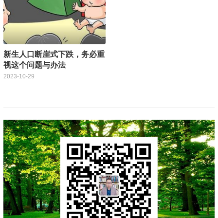
新生人口断崖式下跌，务必重
视这个问题与办法
2023-10-29