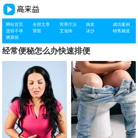
网站首页
全部文章
营养疗法
病友
成功案例
逆转不孕
肾脏
艾滋病
冰沙
销售频道
糖尿病
经常便秘怎么办快速排便