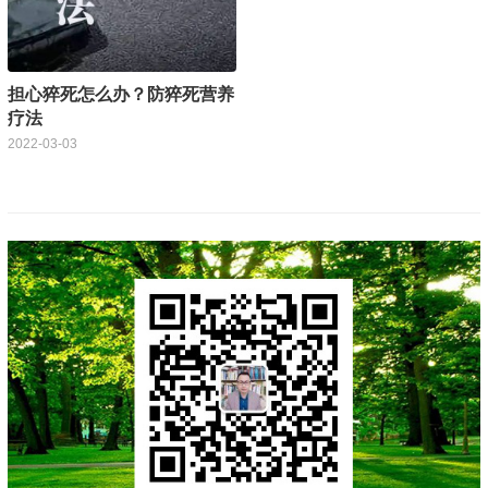
担心猝死怎么办？防猝死营养
疗法
2022-03-03