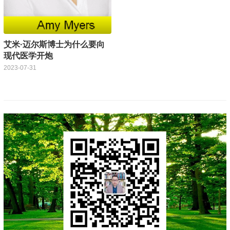
艾米·迈尔斯博士为什么要向
现代医学开炮
2023-07-31