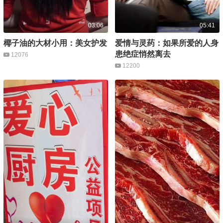
03:06
05:41
椰子油的大材小用：美女护发
爱情与灵药：如果所爱的人身
患绝症悄然离去
12076
12200