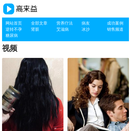
网站首页
全部文章
营养疗法
病友
成功案例
逆转不孕
肾脏
艾滋病
冰沙
销售频道
糖尿病
视频