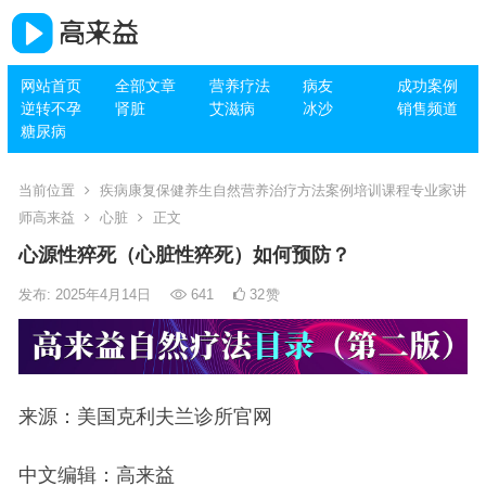
网站首页
全部文章
营养疗法
病友
成功案例
逆转不孕
肾脏
艾滋病
冰沙
销售频道
糖尿病
当前位置
疾病康复保健养生自然营养治疗方法案例培训课程专业家讲
师高来益
心脏
正文
心源性猝死（心脏性猝死）如何预防？
发布: 2025年4月14日
641
32
赞
来源：美国克利夫兰诊所官网
中文编辑：高来益