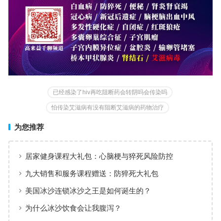
已经感染了hiv再吃阻断药会转阴吗会传染吗
怕传染艾滋病有没有阻断艾滋病的药物治疗
为您推荐
居家健身课程大礼包：心脑梗与猝死风险防控
九大销售和服务课程赠送：防猝死大礼包
美国冰沙连锁冰沙之王是如何诞生的？
为什么冰沙饮食会让我腹泻？