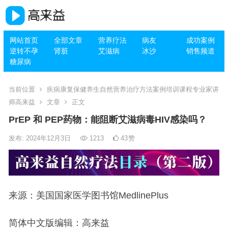
网站首页
全部文章
营养疗法
病友
成功案例
逆转不孕
肾脏
艾滋病
冰沙
销售频道
糖尿病
当前位置
疾病康复保健养生自然营养治疗方法案例培训课程专业家讲
师高来益
文章
正文
PrEP 和 PEP药物：能阻断艾滋病毒HIV感染吗？
发布: 2024年12月3日
1213
43
赞
来源：美国国家医学图书馆MedlinePlus
简体中文版编辑：高来益