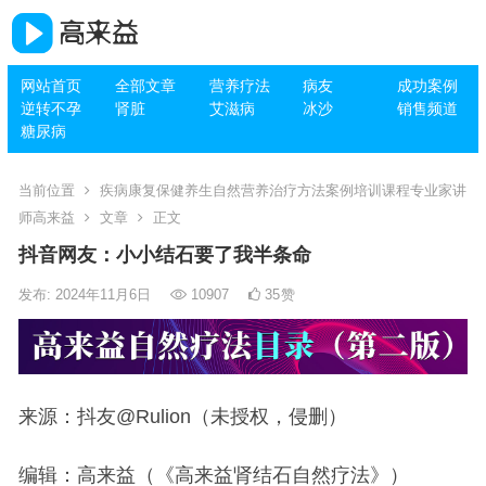
网站首页
全部文章
营养疗法
病友
成功案例
逆转不孕
肾脏
艾滋病
冰沙
销售频道
糖尿病
当前位置
疾病康复保健养生自然营养治疗方法案例培训课程专业家讲
师高来益
文章
正文
抖音网友：小小结石要了我半条命
发布: 2024年11月6日
10907
35
赞
来源：抖友@Rulion（未授权，侵删）
编辑：高来益（《高来益肾结石自然疗法》）