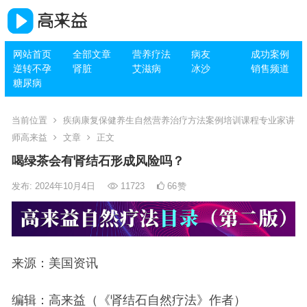
网站首页
全部文章
营养疗法
病友
成功案例
逆转不孕
肾脏
艾滋病
冰沙
销售频道
糖尿病
当前位置
疾病康复保健养生自然营养治疗方法案例培训课程专业家讲
师高来益
文章
正文
喝绿茶会有肾结石形成风险吗？
发布: 2024年10月4日
11723
66
赞
来源：美国资讯
编辑：高来益（《肾结石自然疗法》作者）