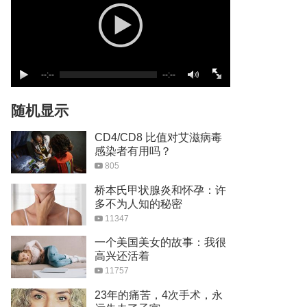
--:--
--:--
随机显示
CD4/CD8 比值对艾滋病毒
感染者有用吗？
805
桥本氏甲状腺炎和怀孕：许
多不为人知的秘密
11347
一个美国美女的故事：我很
高兴还活着
11757
23年的痛苦，4次手术，永