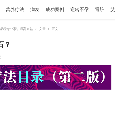
营养疗法
病友
成功案例
逆转不孕
肾脏
艾
课程专业家讲师高来益
文章
正文
石？
赞