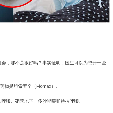
机会，那不是很好吗？事实证明，医生可以为您开一些
物是坦索罗辛（Flomax）。
夫唑嗪、硝苯地平、多沙唑嗪和特拉唑嗪。