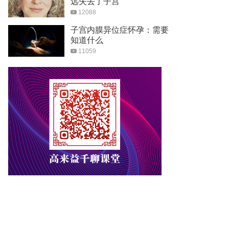
远失去了子宫
12088
子宫内膜异位症怀孕：需要
知道什么
11059