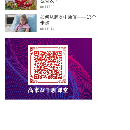
么有效？
11722
如何从肺炎中康复——13个
步骤
11914