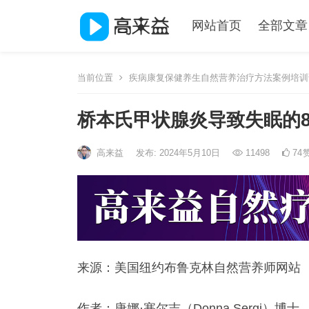
网站首页
全部文章
当前位置
疾病康复保健养生自然营养治疗方法案例培训
桥本氏甲状腺炎导致失眠的
高来益
发布: 2024年5月10日
11498
74
来源：美国纽约布鲁克林自然营养师网站
作者：唐娜·塞尔吉（Donna Sergi）博士