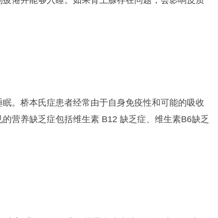
到疲倦并能够入睡。如果肾上腺存在问题，会影响皮质
睡眠。桥本氏症患者经常由于自身免疫性和可能的吸收
营养缺乏症包括维生素 B12 缺乏症、维生素B6缺乏