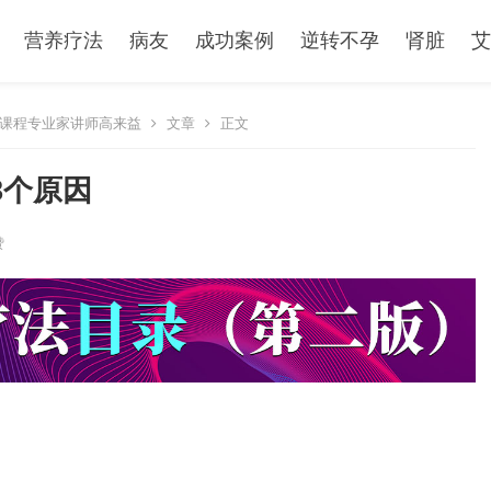
营养疗法
病友
成功案例
逆转不孕
肾脏
艾
课程专业家讲师高来益
文章
正文
8个原因
赞