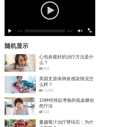
--:--
--:--
随机显示
心包炎最好的治疗方法是什
么？
494
美国支原体肺炎感染情况怎
么样？
11243
10种经得起考验的低血糖自
然疗法
520
蔓越莓汁治疗肾结石：为什