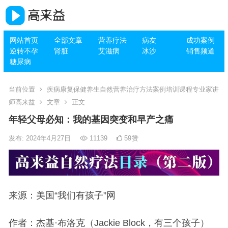
网站首页
全部文章
营养疗法
病友
成功案例
逆转不孕
肾脏
艾滋病
冰沙
销售频道
糖尿病
当前位置
疾病康复保健养生自然营养治疗方法案例培训课程专业家讲
师高来益
文章
正文
年轻父母必知：我的基因突变和早产之痛
发布: 2024年4月27日
11139
59
赞
来源：美国“我们有孩子”网
作者：杰基·布洛克（Jackie Block，有三个孩子）