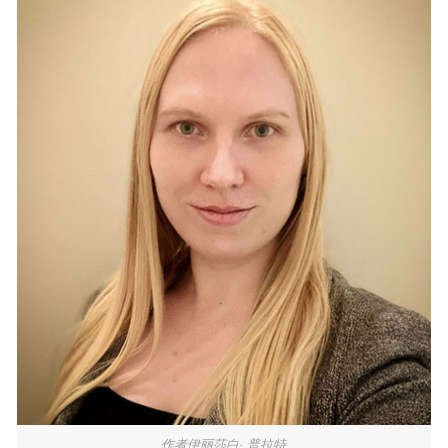
作者伊丽莎白· 普拉特