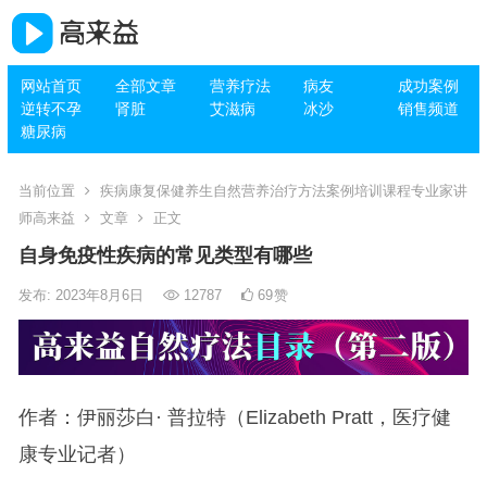
网站首页
全部文章
营养疗法
病友
成功案例
逆转不孕
肾脏
艾滋病
冰沙
销售频道
糖尿病
当前位置
疾病康复保健养生自然营养治疗方法案例培训课程专业家讲
师高来益
文章
正文
自身免疫性疾病的常见类型有哪些
发布: 2023年8月6日
12787
69
赞
作者：伊丽莎白· 普拉特（Elizabeth Pratt，医疗健
康专业记者）